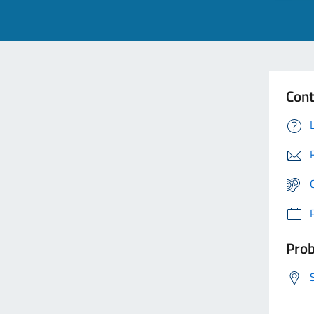
Cont
Prob