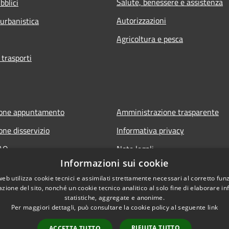
Salute, benessere e assistenza
bblici
Autorizzazioni
 urbanistica
Agricoltura e pesca
 trasporti
ione appuntamento
Amministrazione trasparente
one disservizio
Informativa privacy
FAQ
Note legali
Informazioni sui cookie
di assistenza
Dichiarazione di accessibilità
web utilizza cookie tecnici e assimilati strettamente necessari al corretto fu
Meccanismo di Feedback
azione del sito, nonché un cookie tecnico analitico al solo fine di elaborare i
statistiche, aggregate e anonime.
Per maggiori dettagli, può consultare la cookie policy al seguente
link
RIFIUTA TUTTO
ACCETTA TUTTO