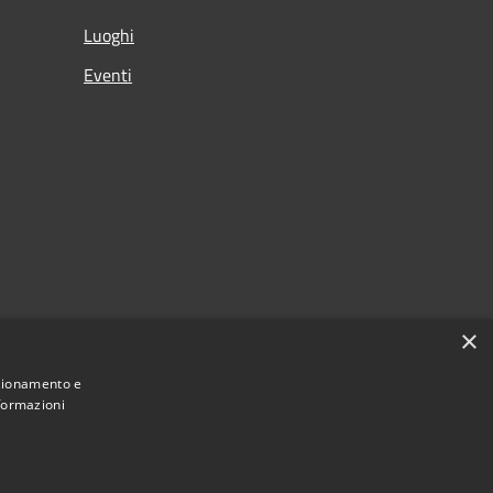
Luoghi
Eventi
×
nzionamento e
nformazioni