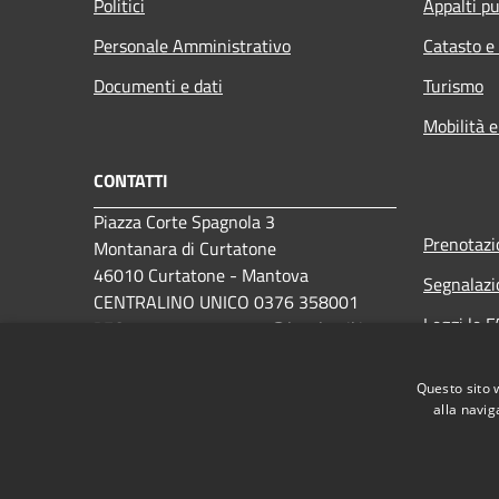
Politici
Appalti pu
Personale Amministrativo
Catasto e
Documenti e dati
Turismo
Mobilità e
CONTATTI
Piazza Corte Spagnola 3
Prenotaz
Montanara di Curtatone
46010 Curtatone - Mantova
Segnalazi
CENTRALINO UNICO 0376 358001
Leggi le 
PEC:
comune.curtatone@legalmail.it
Richiesta 
Questo sito 
alla navig