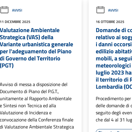
AVVISI
AVVISI
11 DICEMBRE 2025
16 OTTOBRE 2025
Valutazione Ambientale
Domande di co
Strategica (VAS) della
relativo ai sog
Variante urbanistica generale
i danni occors
per l'adeguamento del Piano
edilizio abitat
di Governo del Territorio
mobili, a segui
(PGT)
meteorologici 
luglio 2023 ha
il territorio d
Avviso di messa a disposizione del
Lombardia (O
Documento di Piano del P.G.T.,
unitamente al Rapporto Ambientale
Procedimento per 
e Sintesi non Tecnica ed alla
delle domande di 
Valutazione di Incidenza e
seguito degli even
convocazione della Conferenza finale
che dal 4 al 31 lu
di Valutazione Ambientale Strategica