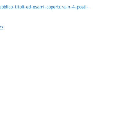
ubblico-titoli-ed-esami-copertura-n-4-posti-
/?