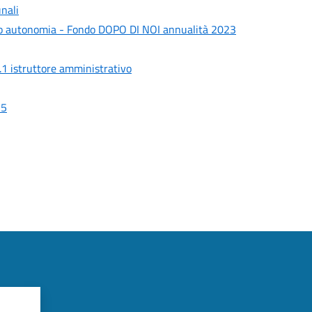
unali
to autonomia - Fondo DOPO DI NOI annualità 2023
n.1 istruttore amministrativo
25