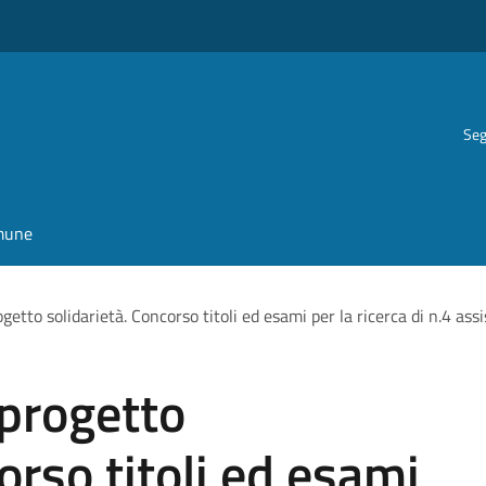
Seg
omune
etto solidarietà. Concorso titoli ed esami per la ricerca di n.4 assi
 progetto
orso titoli ed esami