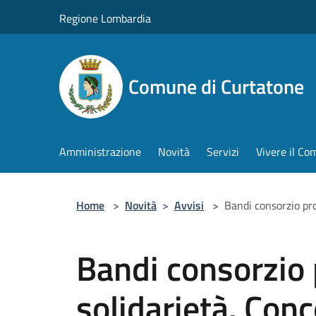
Salta al contenuto principale
Regione Lombardia
Comune di Curtatone
Amministrazione
Novità
Servizi
Vivere il C
Home
>
Novità
>
Avvisi
>
Bandi consorzio prog
Bandi consorzio
solidarietà. Conc