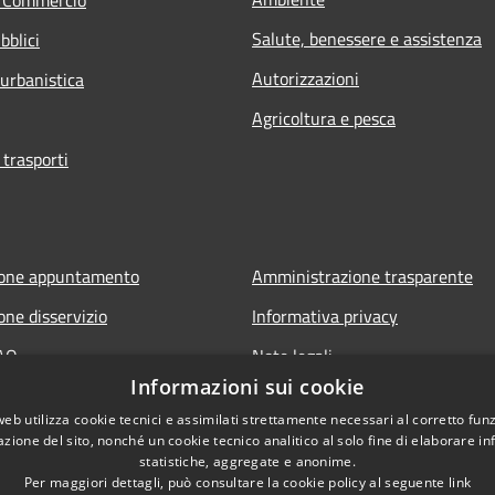
e Commercio
Salute, benessere e assistenza
bblici
Autorizzazioni
 urbanistica
Agricoltura e pesca
 trasporti
ione appuntamento
Amministrazione trasparente
one disservizio
Informativa privacy
FAQ
Note legali
Informazioni sui cookie
di assistenza
Dichiarazione di accessibilità
web utilizza cookie tecnici e assimilati strettamente necessari al corretto fu
Meccanismo di Feedback
azione del sito, nonché un cookie tecnico analitico al solo fine di elaborare i
statistiche, aggregate e anonime.
Per maggiori dettagli, può consultare la cookie policy al seguente
link