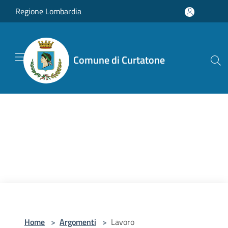
Salta al contenuto principale
Regione Lombardia
Comune di Curtatone
Home
>
Argomenti
>
Lavoro