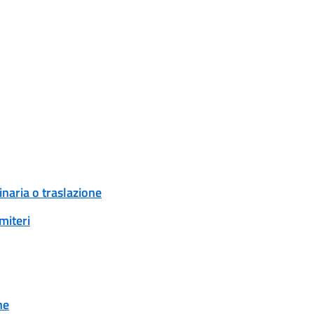
naria o traslazione
miteri
ne