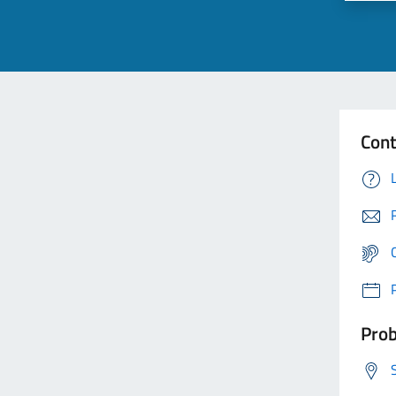
Cont
Prob