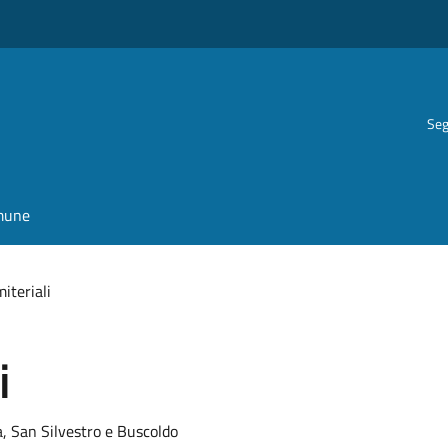
Seg
omune
miteriali
i
, San Silvestro e Buscoldo