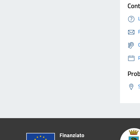
Cont
Prob