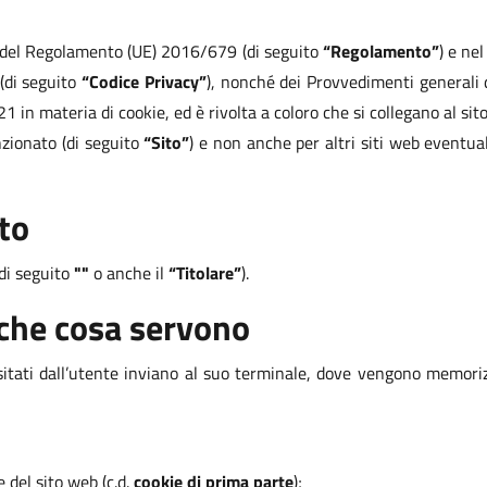
i del Regolamento (UE) 2016/679 (di seguito
“Regolamento”
) e ne
 (di seguito
“Codice Privacy”
), nonché dei Provvedimenti generali 
in materia di cookie, ed è rivolta a coloro che si collegano al sito
nzionato (di seguito
“Sito”
) e non anche per altri siti web eventua
to
(di seguito
""
o anche il
“Titolare”
).
 che cosa servono
visitati dall’utente inviano al suo terminale, dove vengono memorizz
 del sito web (c.d.
cookie di prima parte
);