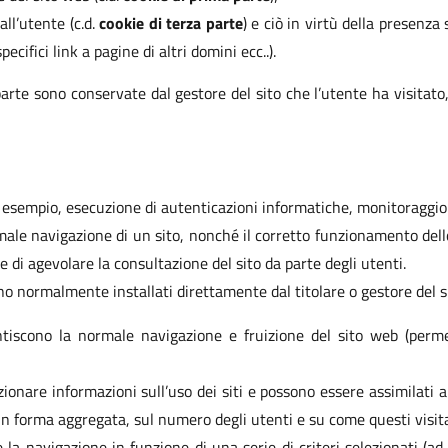
all’utente (c.d.
cookie di terza parte
) e ciò in virtù della presenza 
cifici link a pagine di altri domini ecc..).
arte sono conservate dal gestore del sito che l’utente ha visitato
d esempio, esecuzione di autenticazioni informatiche, monitoraggio di
male navigazione di un sito, nonché il corretto funzionamento dell
e di agevolare la consultazione del sito da parte degli utenti.
ono normalmente installati direttamente dal titolare o gestore del s
tiscono la normale navigazione e fruizione del sito web (perme
ionare informazioni sull’uso dei siti e possono essere assimilati a
 in forma aggregata, sul numero degli utenti e su come questi visita
a navigazione in funzione di una serie di criteri selezionati (ad e