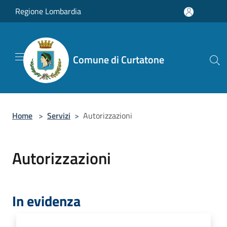
Salta al contenuto principale
Regione Lombardia
Comune di Curtatone
Home
>
Servizi
>
Autorizzazioni
Autorizzazioni
In evidenza