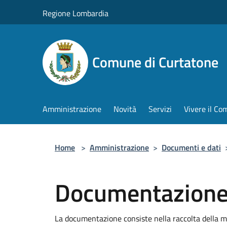
Salta al contenuto principale
Regione Lombardia
Comune di Curtatone
Amministrazione
Novità
Servizi
Vivere il C
Home
>
Amministrazione
>
Documenti e dati
Documentazione U
La documentazione consiste nella raccolta della mod