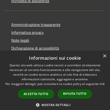
Richiesta di assistenza
Amministrazione trasparente
Informativa privacy
Note legali
Dichiarazione di accessibilità
×
Meccanismo di Feedback
Informazioni sui cookie
Questo sito web utilizza cookie tecnici e assimilati strettamente
necessari al corretto funzionamento e alla navigazione del sito,
nonché un cookie tecnico analitico al solo fine di elaborare
informazioni statistiche, aggregate e anonime.
RSS
Copyright © 2026 • Comune di
Per maggiori dettagli, può consultare la cookie policy al seguente
link
Accessibilità
Curtatone • Powered by
Privacy
Municipium
Accesso
•
RIFIUTA TUTTO
ACCETTA TUTTO
Cookie
redazione
Mappa del sito
MOSTRA DETTAGLI