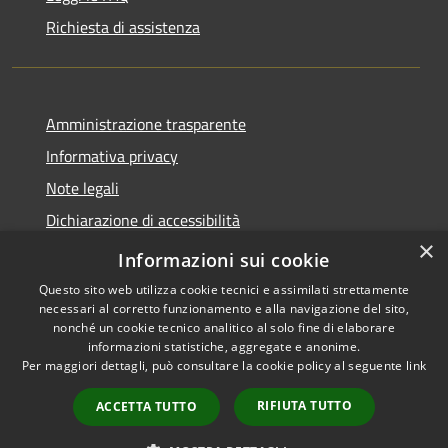
Richiesta di assistenza
Amministrazione trasparente
Informativa privacy
Note legali
Dichiarazione di accessibilità
×
Meccanismo di Feedback
Informazioni sui cookie
Questo sito web utilizza cookie tecnici e assimilati strettamente
necessari al corretto funzionamento e alla navigazione del sito,
nonché un cookie tecnico analitico al solo fine di elaborare
informazioni statistiche, aggregate e anonime.
RSS
Copyright © 2026 • Comune di
Per maggiori dettagli, può consultare la cookie policy al seguente
link
Accessibilità
Curtatone • Powered by
Privacy
Municipium
Accesso
•
RIFIUTA TUTTO
ACCETTA TUTTO
Cookie
redazione