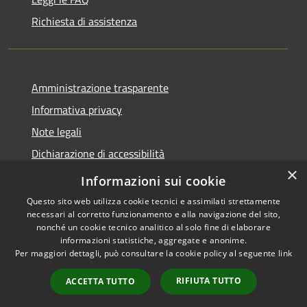
Richiesta di assistenza
Amministrazione trasparente
Informativa privacy
Note legali
Dichiarazione di accessibilità
×
Meccanismo di Feedback
Informazioni sui cookie
Questo sito web utilizza cookie tecnici e assimilati strettamente
necessari al corretto funzionamento e alla navigazione del sito,
nonché un cookie tecnico analitico al solo fine di elaborare
informazioni statistiche, aggregate e anonime.
RSS
Copyright © 2026 • Comune di
Per maggiori dettagli, può consultare la cookie policy al seguente
link
Accessibilità
Curtatone • Powered by
Privacy
Municipium
Accesso
•
RIFIUTA TUTTO
ACCETTA TUTTO
Cookie
redazione