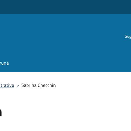
Seg
omune
trativo
>
Sabrina Checchin
n