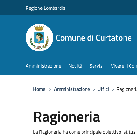
Salta al contenuto principale
Regione Lombardia
Comune di Curtatone
Amministrazione
Novità
Servizi
Vivere il C
Home
>
Amministrazione
>
Uffici
>
Ragioneri
Ragioneria
La Ragioneria ha come principale obiettivo istituz