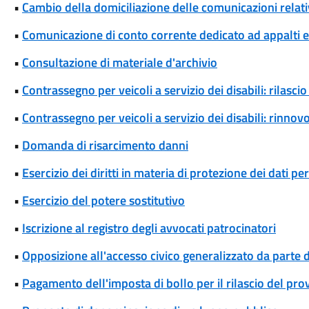
•
Cambio della domiciliazione delle comunicazioni rela
•
Comunicazione di conto corrente dedicato ad appalti
•
Consultazione di materiale d'archivio
•
Contrassegno per veicoli a servizio dei disabili: rilas
•
Contrassegno per veicoli a servizio dei disabili: rinn
•
Domanda di risarcimento danni
•
Esercizio dei diritti in materia di protezione dei dati pe
•
Esercizio del potere sostitutivo
•
Iscrizione al registro degli avvocati patrocinatori
•
Opposizione all'accesso civico generalizzato da parte d
•
Pagamento dell'imposta di bollo per il rilascio del pr