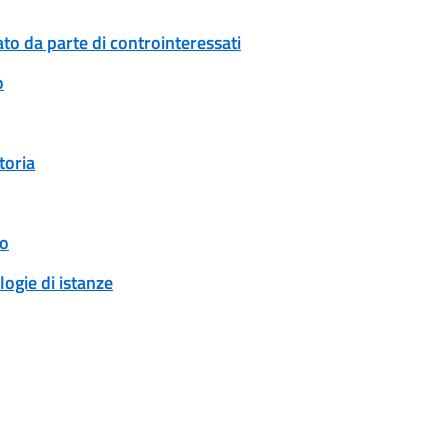
to da parte di controinteressati
o
toria
to
logie di istanze