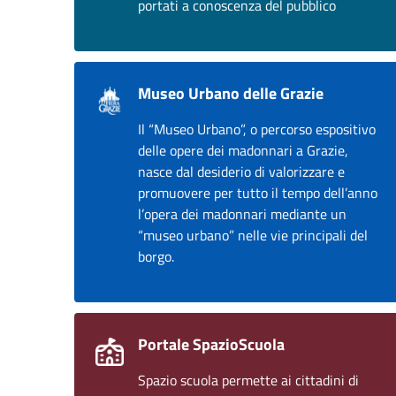
portati a conoscenza del pubblico
Museo Urbano delle Grazie
Il “Museo Urbano”, o percorso espositivo
delle opere dei madonnari a Grazie,
nasce dal desiderio di valorizzare e
promuovere per tutto il tempo dell’anno
l’opera dei madonnari mediante un
“museo urbano” nelle vie principali del
borgo.
Portale SpazioScuola
Spazio scuola permette ai cittadini di