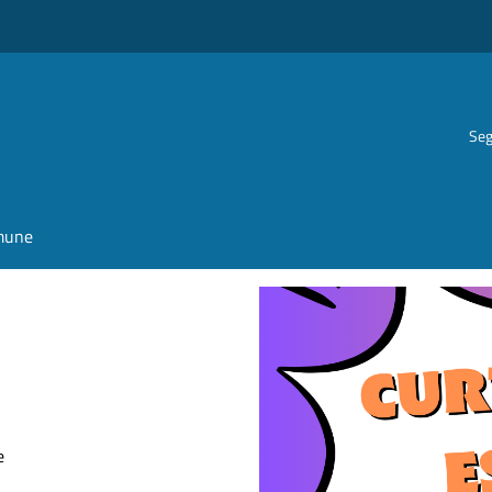
Seg
omune
e