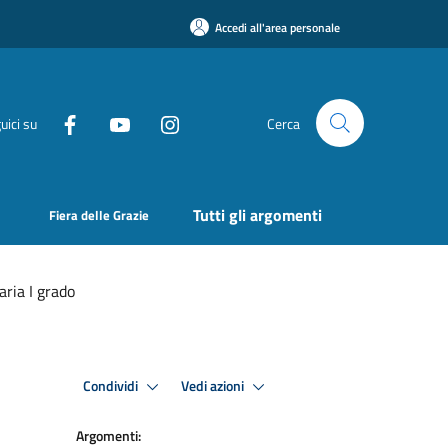
Accedi all'area personale
uici su
Cerca
Tutti gli argomenti
Fiera delle Grazie
aria I grado
Condividi
Vedi azioni
Argomenti: