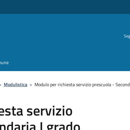
Seg
omune
>
Modulistica
>
Modulo per richiesta servizio prescuola - Second
esta servizio
ndaria I grado