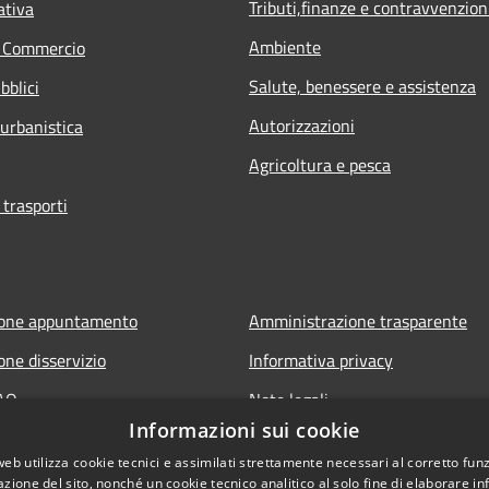
Tributi,finanze e contravvenzion
ativa
Ambiente
e Commercio
Salute, benessere e assistenza
bblici
Autorizzazioni
 urbanistica
Agricoltura e pesca
 trasporti
ione appuntamento
Amministrazione trasparente
one disservizio
Informativa privacy
FAQ
Note legali
Informazioni sui cookie
di assistenza
Dichiarazione di accessibilità
web utilizza cookie tecnici e assimilati strettamente necessari al corretto fu
Meccanismo di Feedback
azione del sito, nonché un cookie tecnico analitico al solo fine di elaborare i