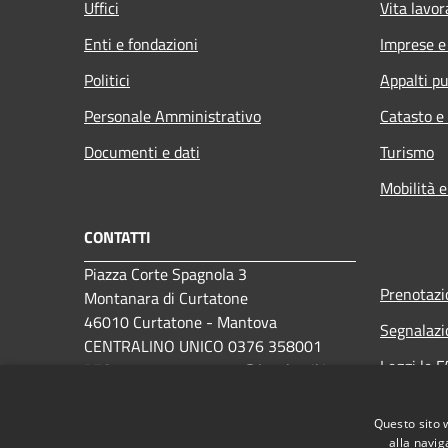
Uffici
Vita lavor
Enti e fondazioni
Imprese 
Politici
Appalti pu
Personale Amministrativo
Catasto e
Documenti e dati
Turismo
Mobilità e
CONTATTI
Piazza Corte Spagnola 3
Prenotaz
Montanara di Curtatone
46010 Curtatone - Mantova
Segnalazi
CENTRALINO UNICO 0376 358001
Leggi le 
PEC:
comune.curtatone@legalmail.it
Richiesta 
Questo sito 
alla navig