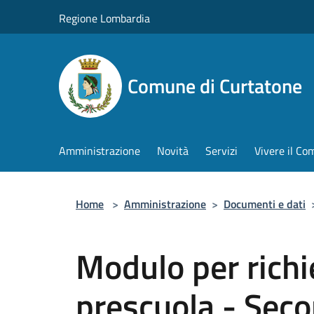
Salta al contenuto principale
Regione Lombardia
Comune di Curtatone
Amministrazione
Novità
Servizi
Vivere il C
Home
>
Amministrazione
>
Documenti e dati
Modulo per richi
prescuola - Seco