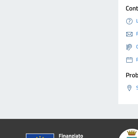
Cont
Prob