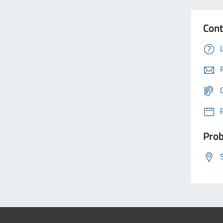
Cont
Prob