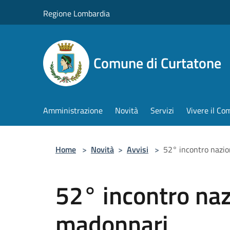
Salta al contenuto principale
Regione Lombardia
Comune di Curtatone
Amministrazione
Novità
Servizi
Vivere il C
Home
>
Novità
>
Avvisi
>
52° incontro nazio
52° incontro naz
madonnari