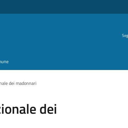
Seg
omune
nale dei madonnari
ionale dei