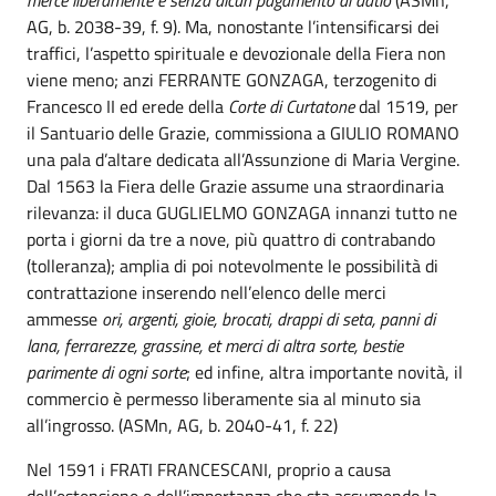
merce liberamente e senza alcun pagamento di datio
(ASMn,
AG, b. 2038-39, f. 9). Ma, nonostante l’intensificarsi dei
traffici, l’aspetto spirituale e devozionale della Fiera non
viene meno; anzi FERRANTE GONZAGA, terzogenito di
Francesco II ed erede della
Corte di Curtatone
dal 1519, per
il Santuario delle Grazie, commissiona a GIULIO ROMANO
una pala d’altare dedicata all’Assunzione di Maria Vergine.
Dal 1563 la Fiera delle Grazie assume una straordinaria
rilevanza: il duca GUGLIELMO GONZAGA innanzi tutto ne
porta i giorni da tre a nove, più quattro di contrabando
(tolleranza); amplia di poi notevolmente le possibilità di
contrattazione inserendo nell’elenco delle merci
ammesse
ori, argenti, gioie, brocati, drappi di seta, panni di
lana, ferrarezze, grassine, et merci di altra sorte, bestie
parimente di ogni sorte
; ed infine, altra importante novità, il
commercio è permesso liberamente sia al minuto sia
all’ingrosso. (ASMn, AG, b. 2040-41, f. 22)
Nel 1591 i FRATI FRANCESCANI, proprio a causa