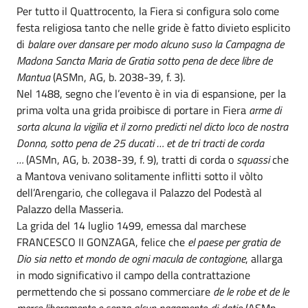
Per tutto il Quattrocento, la Fiera si configura solo come
festa religiosa tanto che nelle gride è fatto divieto esplicito
di
balare over dansare per modo alcuno suso la Campagna de
Madona Sancta Maria de Gratia sotto pena de dece libre de
Mantua
(ASMn, AG, b. 2038-39, f. 3).
Nel 1488, segno che l’evento è in via di espansione, per la
prima volta una grida proibisce di portare in Fiera
arme di
sorta alcuna la vigilia et il zorno predicti nel dicto loco de nostra
Donna, sotto pena de 25 ducati … et de tri tracti de corda
…
(ASMn, AG, b. 2038-39, f. 9), tratti di corda o
squassi
che
a Mantova venivano solitamente inflitti sotto il vòlto
dell’Arengario, che collegava il Palazzo del Podestà al
Palazzo della Masseria.
La grida del 14 luglio 1499, emessa dal marchese
FRANCESCO II GONZAGA, felice che
el paese per gratia de
Dio sia netto et mondo de ogni macula de contagione
, allarga
in modo significativo il campo della contrattazione
permettendo che si possano commerciare
de le robe et de le