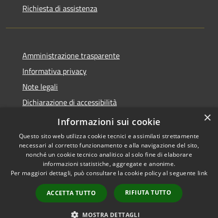
Richiesta di assistenza
Amministrazione trasparente
Informativa privacy
Note legali
Dichiarazione di accessibilità
×
Meccanismo di Feedback
Informazioni sui cookie
Questo sito web utilizza cookie tecnici e assimilati strettamente
necessari al corretto funzionamento e alla navigazione del sito,
nonché un cookie tecnico analitico al solo fine di elaborare
informazioni statistiche, aggregate e anonime.
RSS
Copyright © 2026 • Comune di
Per maggiori dettagli, può consultare la cookie policy al seguente
link
Accessibilità
Curtatone • Powered by
Privacy
Municipium
Accesso
•
RIFIUTA TUTTO
ACCETTA TUTTO
Cookie
redazione
Mappa del sito
MOSTRA DETTAGLI