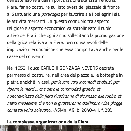
dell’estensione e dell’importanza che sta assumendo la
Fiera, fanno costruire sul lato ovest del piazzale di fronte
al Santuario una
porticaglia
per favorire sia i pellegrini sia
le attività mercantili.In questo connubio tra aspetto
religioso e aspetto economico va sottolineato il ruolo
attivo dei Frati, che ogni anno sollecitano la promulgazione
della grida relativa alla Fiera, ben consapevoli delle
implicazioni economiche che essa comportava anche per le
casse del convento.
Nel 1652 il duca CARLO II GONZAGA NEVERS decreta il
permesso di costruire, nell’area del piazzale, le botteghe in
pietra anziché in assi,
per levare varij incomodi et abusi, per
riporre le merci … che oltre la commodità grande, et
honorevolezza della fiera riusciranno di sicurezza alle robbe, et
merci medesime, che non si guasteranno dall’improvvise piogge
come tal volta solevano…
(ASMn, AG, b. 2040-41, f. 28).
La complessa organizzazione della Fiera