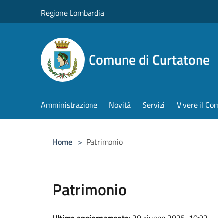
Salta al contenuto principale
Regione Lombardia
Comune di Curtatone
Amministrazione
Novità
Servizi
Vivere il C
Home
>
Patrimonio
Patrimonio
Ultimo aggiornamento
: 20 giugno 2025, 10:02