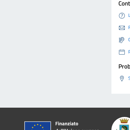
Cont
Prob