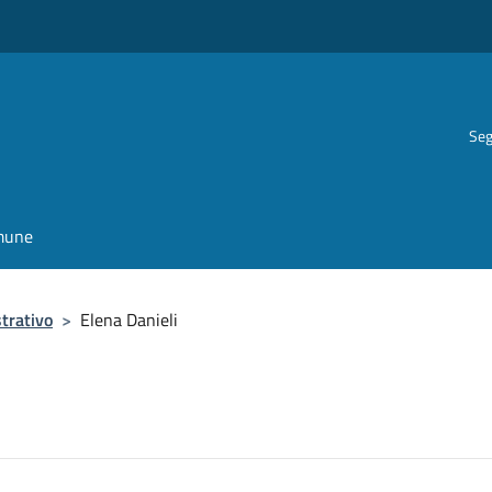
Seg
omune
trativo
>
Elena Danieli