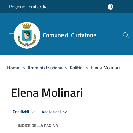
Salta al contenuto principale
Regione Lombardia
Comune di Curtatone
Home
>
Amministrazione
>
Politici
>
Elena Molinari
Elena Molinari
Condividi
Vedi azioni
INDICE DELLA PAGINA