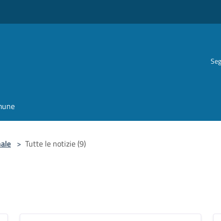
Seg
omune
nale
>
Tutte le notizie (9)