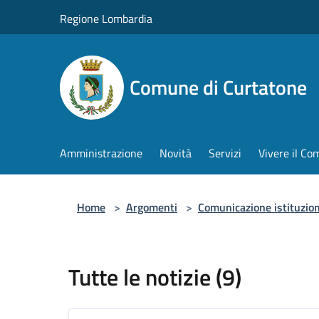
Salta al contenuto principale
Regione Lombardia
Comune di Curtatone
Amministrazione
Novità
Servizi
Vivere il C
Home
>
Argomenti
>
Comunicazione istituzio
Tutte le notizie (9)