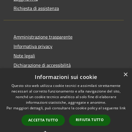
Richiesta di assistenza
Amministrazione trasparente
Informativa privacy
Note legali
Dichiarazione di accessibilità
×
Meccanismo di Feedback
Informazioni sui cookie
Questo sito web utilizza cookie tecnici e assimilati strettamente
necessari al corretto funzionamento e alla navigazione del sito,
nonché un cookie tecnico analitico al solo fine di elaborare
informazioni statistiche, aggregate e anonime.
RSS
Copyright © 2026 • Comune di
Per maggiori dettagli, può consultare la cookie policy al seguente
link
Accessibilità
Curtatone • Powered by
Privacy
Municipium
Accesso
•
RIFIUTA TUTTO
ACCETTA TUTTO
Cookie
redazione