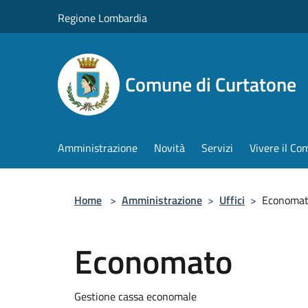
Salta al contenuto principale
Regione Lombardia
Comune di Curtatone
Amministrazione
Novità
Servizi
Vivere il C
Home
>
Amministrazione
>
Uffici
>
Economa
Economato
Gestione cassa economale