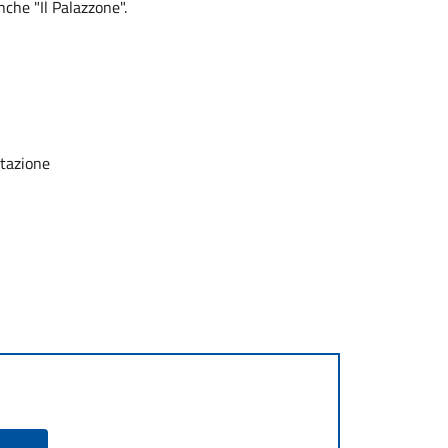
nche "Il Palazzone".
otazione