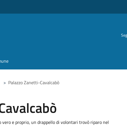
Seg
omune
>
Palazzo Zanetti-Cavalcabò
-Cavalcabò
vero e proprio, un drappello di volontari trovò riparo nel