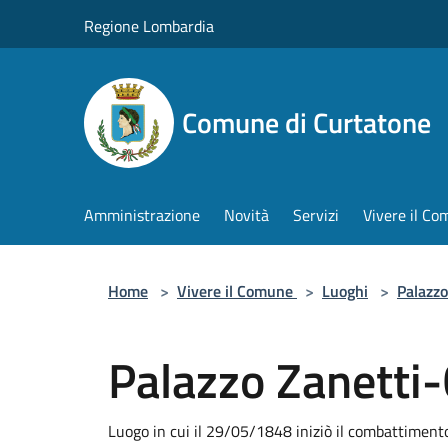
Salta al contenuto principale
Regione Lombardia
Comune di Curtatone
Amministrazione
Novità
Servizi
Vivere il C
Home
>
Vivere il Comune
>
Luoghi
>
Palazzo
Palazzo Zanetti
Luogo in cui il 29/05/1848 iniziò il combattimento 