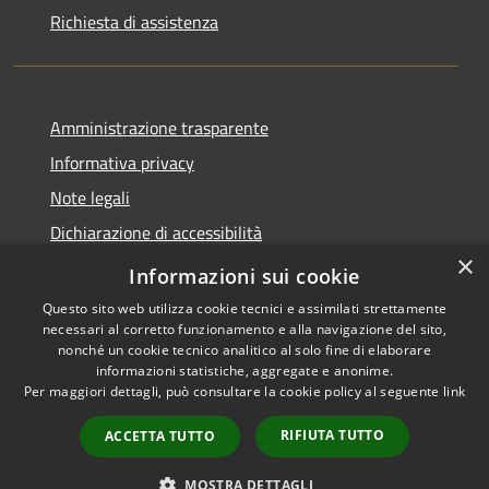
Richiesta di assistenza
Amministrazione trasparente
Informativa privacy
Note legali
Dichiarazione di accessibilità
×
Meccanismo di Feedback
Informazioni sui cookie
Questo sito web utilizza cookie tecnici e assimilati strettamente
necessari al corretto funzionamento e alla navigazione del sito,
nonché un cookie tecnico analitico al solo fine di elaborare
informazioni statistiche, aggregate e anonime.
RSS
Copyright © 2026 • Comune di
Per maggiori dettagli, può consultare la cookie policy al seguente
link
Accessibilità
Curtatone • Powered by
Privacy
Municipium
Accesso
•
RIFIUTA TUTTO
ACCETTA TUTTO
Cookie
redazione
Mappa del sito
MOSTRA DETTAGLI