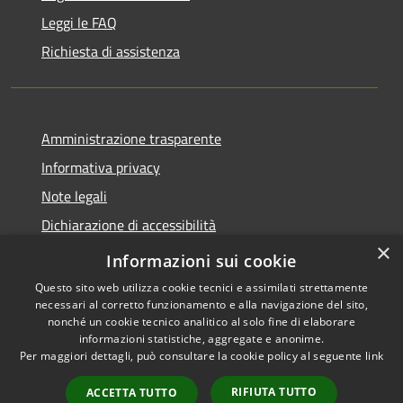
Leggi le FAQ
Richiesta di assistenza
Amministrazione trasparente
Informativa privacy
Note legali
Dichiarazione di accessibilità
×
Meccanismo di Feedback
Informazioni sui cookie
Questo sito web utilizza cookie tecnici e assimilati strettamente
necessari al corretto funzionamento e alla navigazione del sito,
nonché un cookie tecnico analitico al solo fine di elaborare
informazioni statistiche, aggregate e anonime.
RSS
Copyright © 2026 • Comune di
Per maggiori dettagli, può consultare la cookie policy al seguente
link
Accessibilità
Curtatone • Powered by
Privacy
Municipium
Accesso
•
RIFIUTA TUTTO
ACCETTA TUTTO