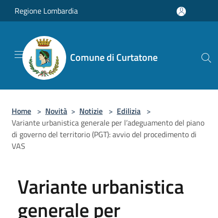
Salta al contenuto principale
Regione Lombardia
Comune di Curtatone
Home
>
Novità
>
Notizie
>
Edilizia
>
Variante urbanistica generale per l’adeguamento del piano
di governo del territorio (PGT): avvio del procedimento di
VAS
Variante urbanistica
generale per