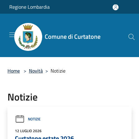
Salta al contenuto principale
Regione Lombardia
Comune di Curtatone
Home
>
Novità
>
Notizie
Notizie
NOTIZIE
12 LUGLIO 2026
Curtatone estate 2026