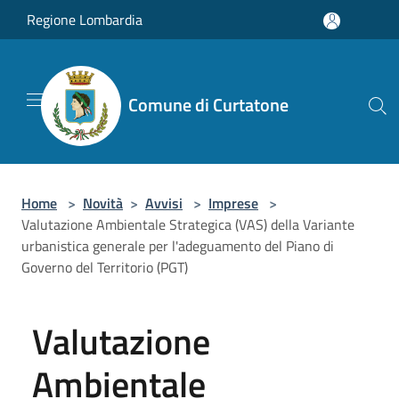
Salta al contenuto principale
Regione Lombardia
Comune di Curtatone
Home
>
Novità
>
Avvisi
>
Imprese
>
Valutazione Ambientale Strategica (VAS) della Variante
urbanistica generale per l'adeguamento del Piano di
Governo del Territorio (PGT)
Valutazione
Ambientale