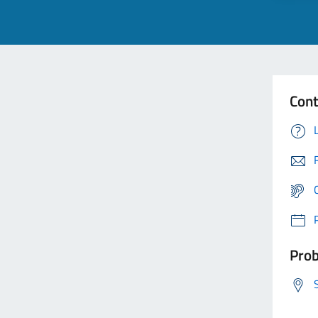
Cont
Prob