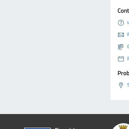
Cont
Prob