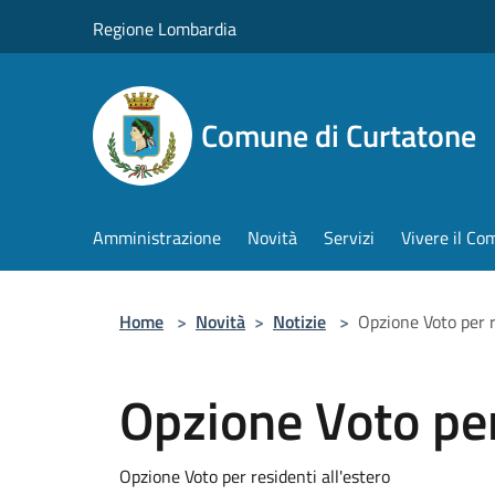
Salta al contenuto principale
Regione Lombardia
Comune di Curtatone
Amministrazione
Novità
Servizi
Vivere il C
Home
>
Novità
>
Notizie
>
Opzione Voto per r
Opzione Voto per
Opzione Voto per residenti all'estero