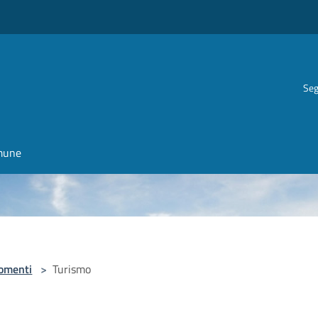
Seg
omune
omenti
>
Turismo