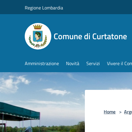
Salta al contenuto principale
Regione Lombardia
Comune di Curtatone
Amministrazione
Novità
Servizi
Vivere il C
Home
>
Arg