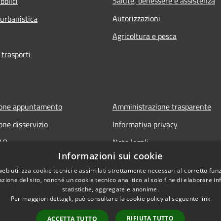
Salute, benessere e assistenza
bblici
Autorizzazioni
 urbanistica
Agricoltura e pesca
 trasporti
ione appuntamento
Amministrazione trasparente
one disservizio
Informativa privacy
FAQ
Note legali
Informazioni sui cookie
di assistenza
Dichiarazione di accessibilità
web utilizza cookie tecnici e assimilati strettamente necessari al corretto fu
Meccanismo di Feedback
azione del sito, nonché un cookie tecnico analitico al solo fine di elaborare i
statistiche, aggregate e anonime.
Per maggiori dettagli, può consultare la cookie policy al seguente
link
RIFIUTA TUTTO
ACCETTA TUTTO