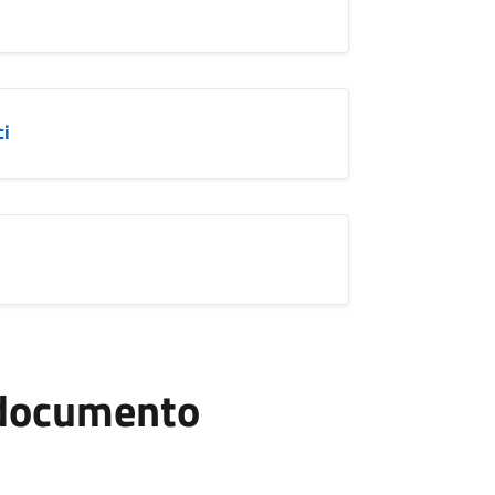
ci
l documento