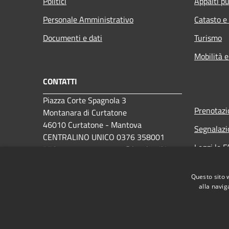
Politici
Appalti pu
Personale Amministrativo
Catasto e
Documenti e dati
Turismo
Mobilità e
CONTATTI
Piazza Corte Spagnola 3
Prenotaz
Montanara di Curtatone
46010 Curtatone - Mantova
Segnalazi
CENTRALINO UNICO 0376 358001
Leggi le 
PEC:
comune.curtatone@legalmail.it
Richiesta 
Questo sito 
alla navig