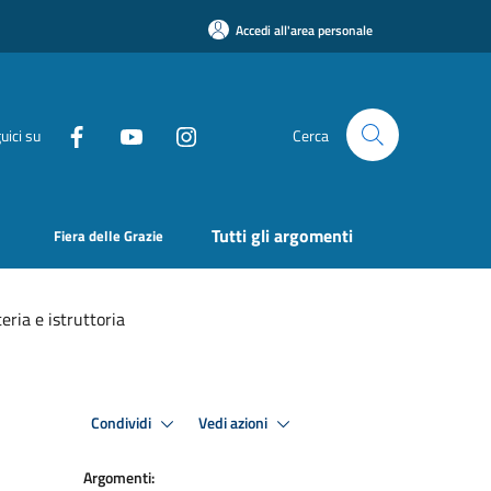
Accedi all'area personale
uici su
Cerca
Tutti gli argomenti
Fiera delle Grazie
teria e istruttoria
Condividi
Vedi azioni
Argomenti: