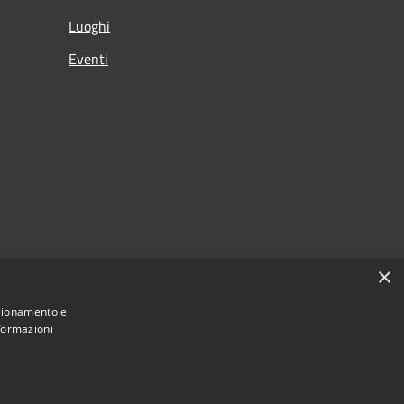
Luoghi
Eventi
×
nzionamento e
nformazioni