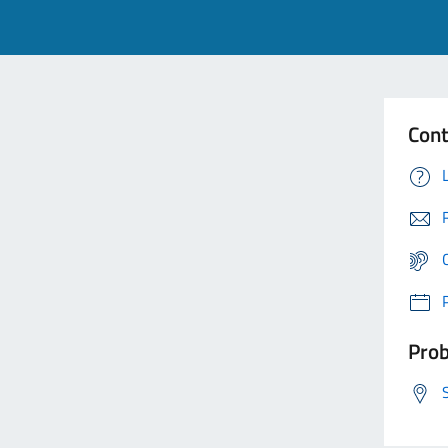
Cont
Prob