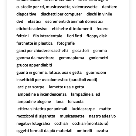
custodie per cd, musicassette, videocassette
dentiere
diapositive
dischetti per computer
dischi in vinile
dvd
elastici
escrementi di animali domestici
etichette adesive
etichette di indumenti
federe
feltrini
filo interdentale
fiori finti
floppy disk
forchette in plastica
fotografie
ganci per chiuderei sacchetti
giocattoli
gomma
gomma da masticare
gommapiuma
goniometri
grucce appendiabiti
guanti in gomma, lattice, usa e getta
guarnizioni
insetticidi per uso domestico (barattoli vuoti)
lacci per scarpe
lamette usa e getta
lampadine a incandescenza
lampadine a led
lampadine alogene
lana
lenzuola
lettiera sintetica per animali
lucidascarpe
matite
mozziconi di sigaretta
musicassette
nastro adesivo
negativi fotografici
occhiali
occhiali (montatura)
oggetti formati da più materiali
ombrelli
ovatta