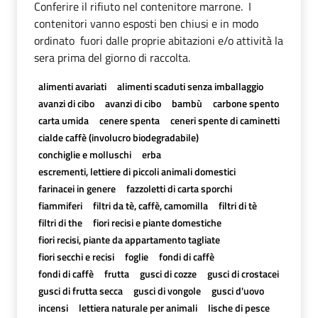
Conferire il rifiuto nel contenitore marrone. I
contenitori vanno esposti ben chiusi e in modo
ordinato fuori dalle proprie abitazioni e/o attività la
sera prima del giorno di raccolta.
alimenti avariati
alimenti scaduti senza imballaggio
avanzi di cibo
avanzi di cibo
bambù
carbone spento
carta umida
cenere spenta
ceneri spente di caminetti
cialde caffè (involucro biodegradabile)
conchiglie e molluschi
erba
escrementi, lettiere di piccoli animali domestici
farinacei in genere
fazzoletti di carta sporchi
fiammiferi
filtri da tè, caffè, camomilla
filtri di tè
filtri di the
fiori recisi e piante domestiche
fiori recisi, piante da appartamento tagliate
fiori secchi e recisi
foglie
fondi di caffè
fondi di caffè
frutta
gusci di cozze
gusci di crostacei
gusci di frutta secca
gusci di vongole
gusci d'uovo
incensi
lettiera naturale per animali
lische di pesce