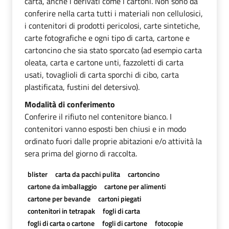
carta, anche i derivati come i cartoni. Non sono da
conferire nella carta tutti i materiali non cellulosici,
i contenitori di prodotti pericolosi, carte sintetiche,
carte fotografiche e ogni tipo di carta, cartone e
cartoncino che sia stato sporcato (ad esempio carta
oleata, carta e cartone unti, fazzoletti di carta
usati, tovaglioli di carta sporchi di cibo, carta
plastificata, fustini del detersivo).
Modalità di conferimento
Conferire il rifiuto nel contenitore bianco. I
contenitori vanno esposti ben chiusi e in modo
ordinato fuori dalle proprie abitazioni e/o attività la
sera prima del giorno di raccolta.
blister
carta da pacchi pulita
cartoncino
cartone da imballaggio
cartone per alimenti
cartone per bevande
cartoni piegati
contenitori in tetrapak
fogli di carta
fogli di carta o cartone
fogli di cartone
fotocopie