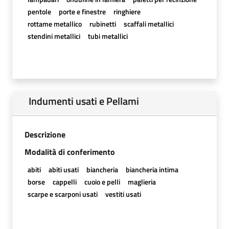
pentole
porte e finestre
ringhiere
rottame metallico
rubinetti
scaffali metallici
stendini metallici
tubi metallici
Indumenti usati e Pellami
Descrizione
Modalità di conferimento
abiti
abiti usati
biancheria
biancheria intima
borse
cappelli
cuoio e pelli
maglieria
scarpe e scarponi usati
vestiti usati