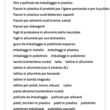
film e pellicole da imballaggio in plastica
flaconi in plastica di prodotti per l’igiene personale e per la pulizia
flaconi in plastica vuoti (detersivi, saponi)
flaconi per alimenti vuoti (creme, salse)
flaconi per detergenti
fogli di protezione in alluminio delle cioccolate
fogli in alluminio per uso domestico
gusci da imballaggio in polistirolo espanso
imballaggi in metallo
imballaggi in plastica
imballaggi in polistirolo
imballaggi in polistirolo
lacche (contenitore vuoto)
latta
lattine in alluminio
lattine in alluminio (con il simbolo AL)
lattine in alluminio per bevande
lattine in banda stagnata
lattine per pelati, tonno, olio,ecc
nylon
paste abrasive (contenitore vuoto)
pellicole da imballaggio
pellicole per alimenti
piatti, bicchieri in plastica
piatti in plastica
polistirolo
polistirolo imballaggi
polistitolo pannelli