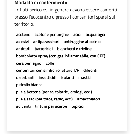
Modalità di conferimento
I rifiuti pericolosi in genere devono essere conferiti
presso l'ecocentro o presso i contenitori sparsi sul
territorio.
acetone
acetone per unghie
acidi
acquaragia
adesivi
antiparassitari
antiruggine allo zinco
antitarli
battericidi
bianchetti e trieline
bombolette spray (con gas infiammabile, con CFC)
cera per legno
colle
contenitori con simboli o lettere T/F
diluenti
diserbanti
insetticidi
isolanti
mastici
petrolio bianco
pile a bottone (per calcolatrici, orologi, ecc.)
pile a stilo (per torce, radio, ecc.)
smacchiatori
solventi
tintura per scarpe
topicidi