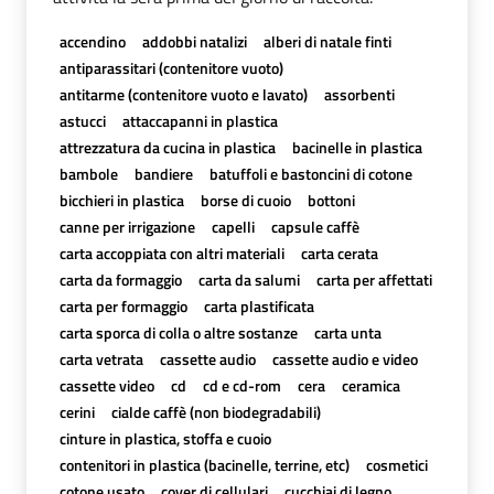
accendino
addobbi natalizi
alberi di natale finti
antiparassitari (contenitore vuoto)
antitarme (contenitore vuoto e lavato)
assorbenti
astucci
attaccapanni in plastica
attrezzatura da cucina in plastica
bacinelle in plastica
bambole
bandiere
batuffoli e bastoncini di cotone
bicchieri in plastica
borse di cuoio
bottoni
canne per irrigazione
capelli
capsule caffè
carta accoppiata con altri materiali
carta cerata
carta da formaggio
carta da salumi
carta per affettati
carta per formaggio
carta plastificata
carta sporca di colla o altre sostanze
carta unta
carta vetrata
cassette audio
cassette audio e video
cassette video
cd
cd e cd-rom
cera
ceramica
cerini
cialde caffè (non biodegradabili)
cinture in plastica, stoffa e cuoio
contenitori in plastica (bacinelle, terrine, etc)
cosmetici
cotone usato
cover di cellulari
cucchiai di legno