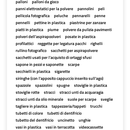
palloni
palloni da gioco
panni elettrostatici per la polvere
pannolini
peli
pellicola fotografica
peluche
pennarelli
penne
pennelli
pettine in plastica
piastrine per zanzare
piatti in plastica
piume
polvere da pulizia pavimenti
polveri dell'aspirapoolveri
posate in plastica
profilattici
reggette per legatura pacchi
righelli
rullino fotografico
sacchetti per aspirapolvere
sacchetti usati per l’acquisto di ortaggi sfusi
sapone in pezzi e saponette
scarpe
secchielli in plastica
sigarette
siringhe (con l'apposito cappuccio inserito sull'ago)
spazzole
spazzolini
spugne
stoviglie in plastica
stoviglie rotte
stracci
stracci unti da acquaragia
stracci unti da olio minerale
suole per scarpe
sveglie
tagliere in plastica
tappezzeria/tappeti
trucchi
tubetti di colore
tubetti di dentifricio
tubetto del dentifricio
uncinetto
unghie
vasi in plastica
vasi in terracotta
videocassette