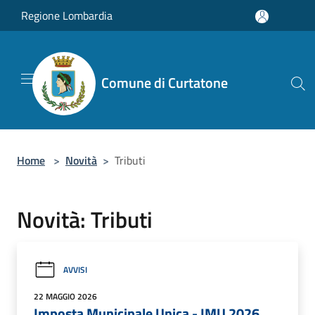
Salta al contenuto principale
Regione Lombardia
Comune di Curtatone
Home
>
Novità
>
Tributi
Novità: Tributi
AVVISI
22 MAGGIO 2026
Imposta Municipale Unica - IMU 2026