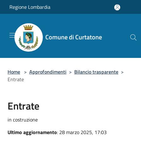
Salta al contenuto principale
Regione Lombardia
Comune di Curtatone
Home
>
Approfondimenti
>
Bilancio trasparente
>
Entrate
Entrate
in costruzione
Ultimo aggiornamento
: 28 marzo 2025, 17:03