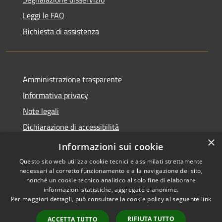
Leggi le FAQ
Richiesta di assistenza
Amministrazione trasparente
Informativa privacy
Note legali
Dichiarazione di accessibilità
×
Meccanismo di Feedback
Informazioni sui cookie
Questo sito web utilizza cookie tecnici e assimilati strettamente
necessari al corretto funzionamento e alla navigazione del sito,
nonché un cookie tecnico analitico al solo fine di elaborare
informazioni statistiche, aggregate e anonime.
RSS
Copyright © 2026 • Comune di
Per maggiori dettagli, può consultare la cookie policy al seguente
link
Accessibilità
Curtatone • Powered by
Privacy
Municipium
Accesso
•
RIFIUTA TUTTO
ACCETTA TUTTO