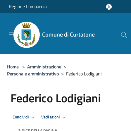
Salta al contenuto principale
Regione Lombardia
Comune di Curtatone
Home
>
Amministrazione
>
Personale amministrativo
>
Federico Lodigiani
Federico Lodigiani
Condividi
Vedi azioni
INDICE DELLA PAGINA