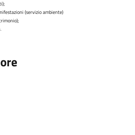
i);
nifestazioni (servizio ambiente)
trimonio);
.
tore