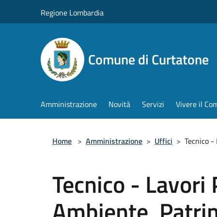
Salta al contenuto principale
Regione Lombardia
Comune di Curtatone
Amministrazione
Novità
Servizi
Vivere il C
Home
>
Amministrazione
>
Uffici
>
Tecnico -
Tecnico - Lavori 
Ambiente, Patri