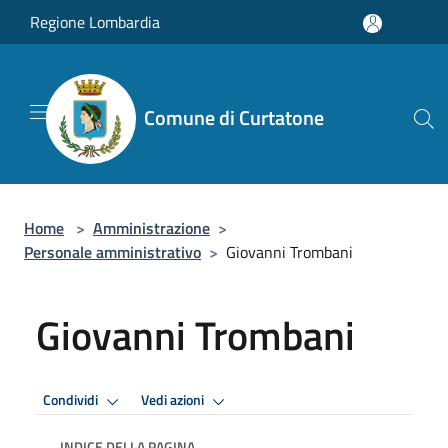
Salta al contenuto principale
Regione Lombardia
Comune di Curtatone
Home
>
Amministrazione
>
Personale amministrativo
>
Giovanni Trombani
Giovanni Trombani
Condividi
Vedi azioni
INDICE DELLA PAGINA