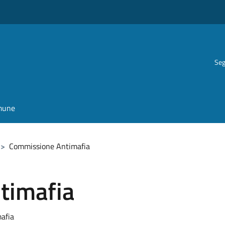
Seg
omune
>
Commissione Antimafia
timafia
afia