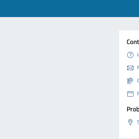
Cont
Prob