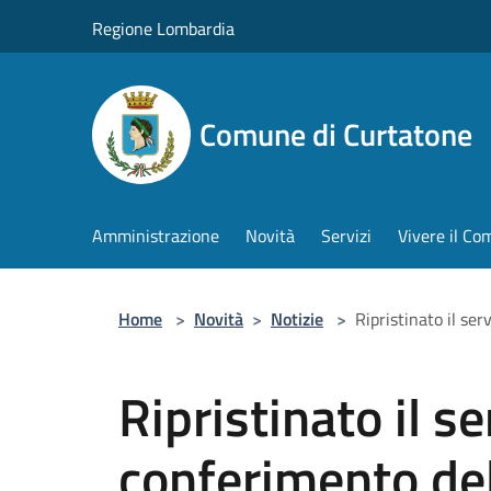
Salta al contenuto principale
Regione Lombardia
Comune di Curtatone
Amministrazione
Novità
Servizi
Vivere il C
Home
>
Novità
>
Notizie
>
Ripristinato il ser
Ripristinato il se
conferimento del