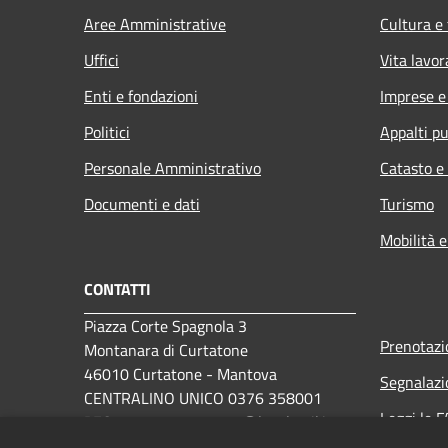
Aree Amministrative
Cultura e
Uffici
Vita lavor
Enti e fondazioni
Imprese 
Politici
Appalti pu
Personale Amministrativo
Catasto e
Documenti e dati
Turismo
Mobilità e
CONTATTI
Piazza Corte Spagnola 3
Prenotaz
Montanara di Curtatone
46010 Curtatone - Mantova
Segnalazi
CENTRALINO UNICO 0376 358001
Leggi le 
PEC:
comune.curtatone@legalmail.it