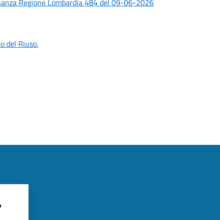
rdinanza Regione Lombardia 484 del 09-06-2026
ro del Riuso.
?