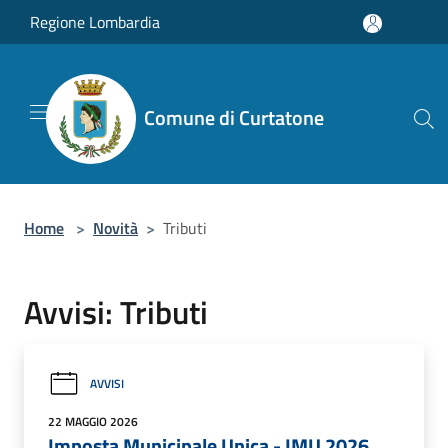
Salta al contenuto principale
Regione Lombardia
Comune di Curtatone
Home
>
Novità
>
Tributi
Avvisi: Tributi
AVVISI
22 MAGGIO 2026
Imposta Municipale Unica - IMU 2026