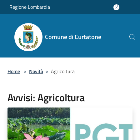
Salta al contenuto principale
Regione Lombardia
Comune di Curtatone
Home
>
Novità
>
Agricoltura
Avvisi: Agricoltura