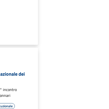
azionale dei
2° incontro
donnari
tuzionale