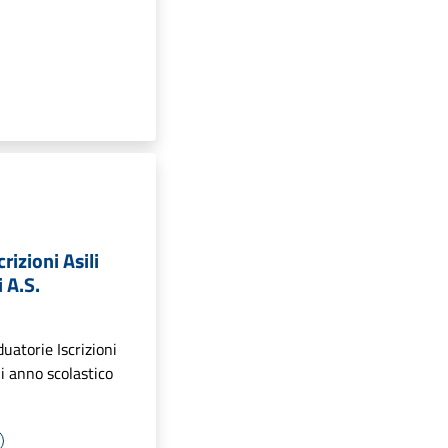
rizioni Asili
 A.S.
uatorie Iscrizioni
i anno scolastico