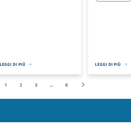
LEGGI DI PIÙ
LEGGI DI PIÙ
1
2
3
...
6
a precedente
Successiva »